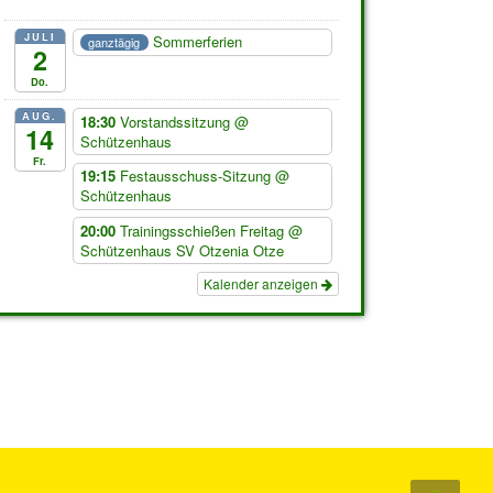
JULI
Sommerferien
ganztägig
2
Do.
AUG.
18:30
Vorstandssitzung
@
14
Schützenhaus
Fr.
19:15
Festausschuss-Sitzung
@
Schützenhaus
20:00
Trainingsschießen Freitag
@
Schützenhaus SV Otzenia Otze
Kalender anzeigen