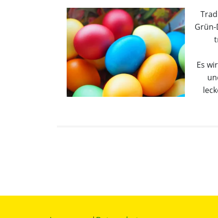
Trad
Grün-
t
Es wi
un
leck